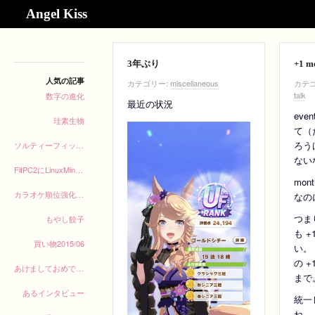
3
Angel Kiss
r
d
Original
e
d
3年ぶり
+1 m
i
人気の記事
カテゴリー:
miscellaneous
カテゴ
t
talk
数字の進化
最近の状況
i
eve
珪素生物
o
て（
n
ろう
ソルティーフィッシュ
ない
FitPC2にLinuxMintインストール
mon
カラオケ順位強化月間途中経過
なのに
つま
もやし餃子
も +
買い物2015/06
い。
の +
あけましておめでとうございます
まで
あるインタビュー
統一
ね…