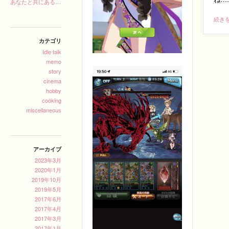
あなたと共にある力の五月
続き
カテゴリ
Idle talk
memo
story
cinema
hobby
cooking
miscellaneous
アーカイブ
2023年3月
2020年1月
2019年10月
2019年5月
2017年6月
2017年4月
2017年3月
2017年1月