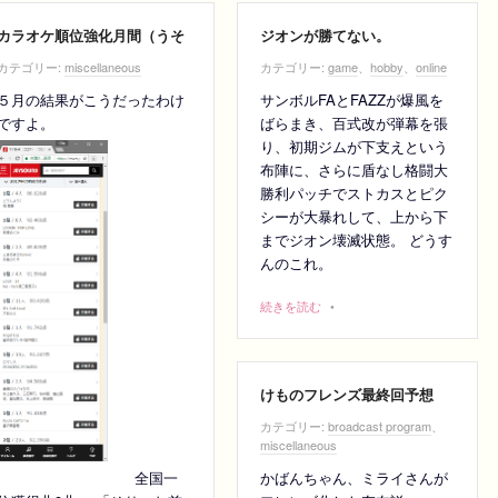
カラオケ順位強化月間（うそ
ジオンが勝てない。
カテゴリー:
miscellaneous
カテゴリー:
game
、
hobby
、
online
５月の結果がこうだったわけ
サンボルFAとFAZZが爆風を
ですよ。
ばらまき、百式改が弾幕を張
り、初期ジムが下支えという
布陣に、さらに盾なし格闘大
勝利パッチでストカスとピク
シーが大暴れして、上から下
までジオン壊滅状態。 どうす
んのこれ。
続きを読む
•
けものフレンズ最終回予想
カテゴリー:
broadcast program
、
miscellaneous
かばんちゃん、ミライさんが
全国一