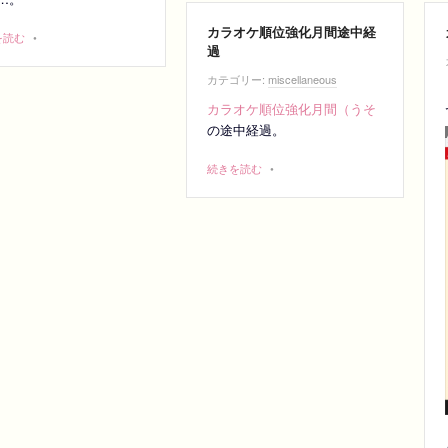
カラオケ順位強化月間途中経
を読む
•
過
カテゴリー:
miscellaneous
カラオケ順位強化月間（うそ
の途中経過。
続きを読む
•