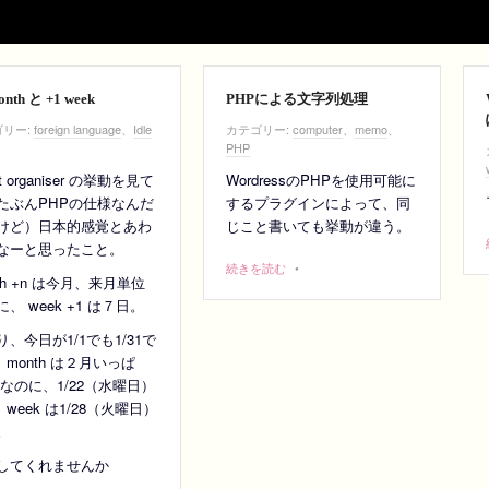
onth と +1 week
PHPによる文字列処理
リー:
foreign language
、
Idle
カテゴリー:
computer
、
memo
、
PHP
nt organiser の挙動を見て
WordressのPHPを使用可能に
たぶんPHPの仕様なんだ
するプラグインによって、同
けど）日本的感覚とあわ
じこと書いても挙動が違う。
なーと思ったこと。
続きを読む
•
th +n は今月、来月単位
、 week +1 は７日。
り、今日が1/1でも1/31で
1 month は２月いっぱ
 なのに、1/22（水曜日）
1 week は1/28（火曜日）
。
してくれませんか
…。