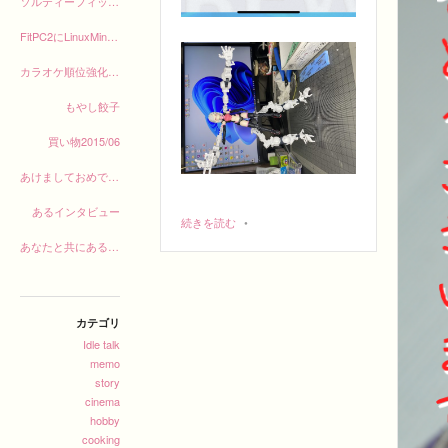
ソルティーフィッシュ
FitPC2にLinuxMintインストール
カラオケ順位強化月間途中経過
もやし餃子
買い物2015/06
あけましておめでとうございます
あるインタビュー
続きを読む
•
あなたと共にある力の五月
カテゴリ
Idle talk
memo
story
cinema
hobby
cooking