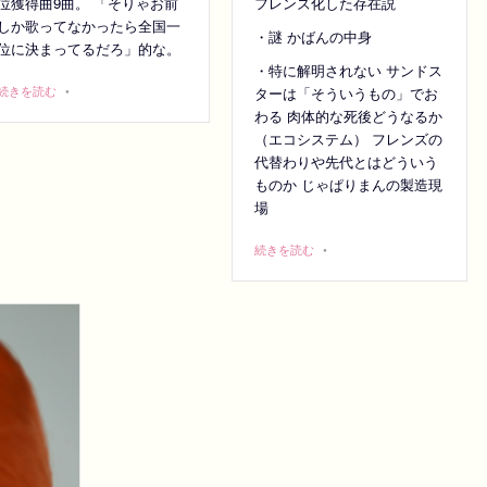
フレンズ化した存在説
位獲得曲9曲。 「そりゃお前
しか歌ってなかったら全国一
・謎 かばんの中身
位に決まってるだろ」的な。
・特に解明されない サンドス
続きを読む
•
ターは「そういうもの」でお
わる 肉体的な死後どうなるか
（エコシステム） フレンズの
代替わりや先代とはどういう
ものか じゃぱりまんの製造現
場
続きを読む
•