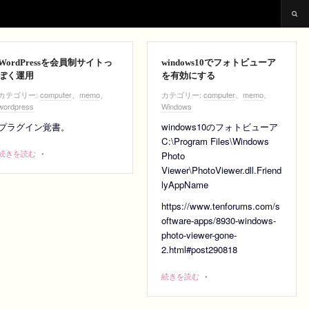
WordPressを会員制サイトっ
windows10でフォトビューア
ぽく運用
を有効にする
カテゴリー:
computer
、
memo
、
カテゴリー:
computer
、
memo
、
wordpress
Windows
プラグイン覚書。
windows10のフォトビューア
C:\Program Files\Windows
続きを読む
•
Photo
Viewer\PhotoViewer.dll.Friend
lyAppName
https://www.tenforums.com/s
oftware-apps/8930-windows-
photo-viewer-gone-
2.html#post290818
続きを読む
•