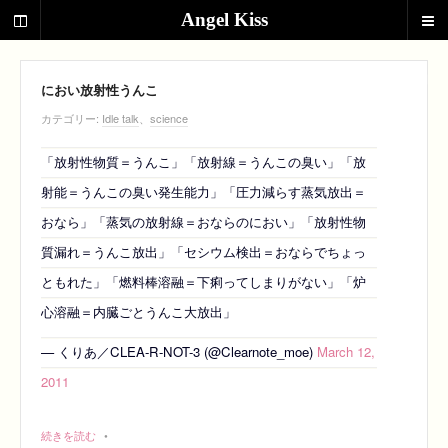
3
Angel Kiss
r
d
Original
e
d
におい放射性うんこ
i
カテゴリー:
Idle talk
、
science
t
i
「放射性物質＝うんこ」「放射線＝うんこの臭い」「放
o
射能＝うんこの臭い発生能力」「圧力減らす蒸気放出＝
n
おなら」「蒸気の放射線＝おならのにおい」「放射性物
質漏れ＝うんこ放出」「セシウム検出＝おならでちょっ
ともれた」「燃料棒溶融＝下痢ってしまりがない」「炉
心溶融＝内臓ごとうんこ大放出」
— くりあ／CLEA-R-NOT-3 (@Clearnote_moe)
March 12,
2011
続きを読む
•