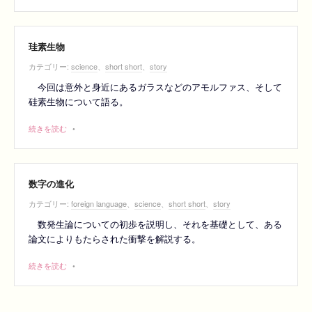
珪素生物
カテゴリー:
science
、
short short
、
story
今回は意外と身近にあるガラスなどのアモルファス、そして
硅素生物について語る。
続きを読む
•
数字の進化
カテゴリー:
foreign language
、
science
、
short short
、
story
数発生論についての初歩を説明し、それを基礎として、ある
論文によりもたらされた衝撃を解説する。
続きを読む
•